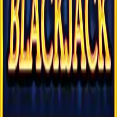
Secara keseluruhan, ASUSTOTO telah membuktikan
dirinya sebagai destinasi utama bagi siapa saja yang
ingin mengubah modal kecil menjadi keuntungan
finansial yang luar biasa. Dukungan infrastruktur
website yang ringan, kompatibilitas penuh pada
perangkat Android dan iOS, serta layanan pelanggan
profesional yang responsif membuat pengalaman
bermain Anda menjadi sangat berkesan. Tidak perlu
ragu lagi untuk mengambil langkah awal menuju
kesuksesan finansial Anda di dunia slot online. Segera
daftarkan akun Anda di pusat
slot gacor
terkemuka
ini, rasakan sensasi maxwin yang spektakuler, dan
nikmati kemudahan proses WD yang aman, cepat,
serta terpercaya sekarang juga.
Lihat Semua
home
explore