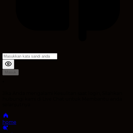
Masuk
*
Jika Anda mengalami Kesulitan saat login, Silahkan
hubungi kami di Live Chat untuk Membantu anda
selanjutnya
home