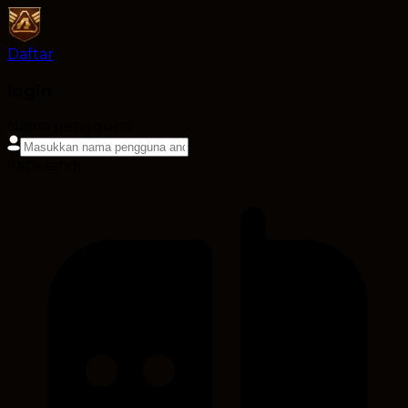
Daftar
login
Nama pengguna
Kata sandi