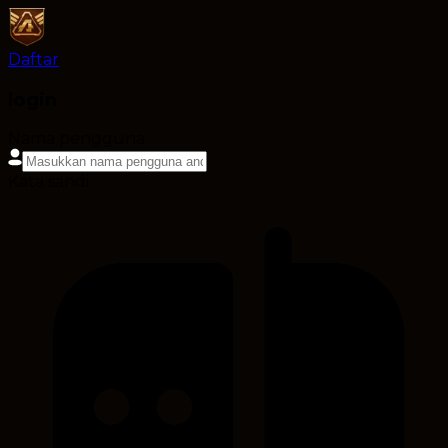
Daftar
login
Nama pengguna
Kata sandi