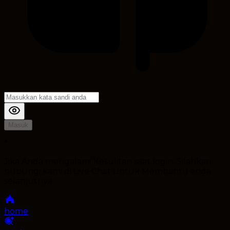
Masuk
*
Jika Anda mengalami Kesulitan saat login, Silahkan
hubungi kami di Live Chat untuk Membantu anda
selanjutnya
home