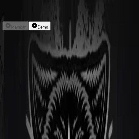
Daftar
Masuk
Mainkan
Demo
Born Wild
hacksaw
kembali
ASUSTOTO Pusat Slot
Gacor Maxwin
Sensasional Modal Receh
Pasti WD
Fenomena bermain slot online kini telah bergeser
menjadi salah satu alternatif hiburan yang sangat
menguntungkan, terutama jika Anda bergabung
bersama
ASUSTOTO
. Dikenal luas sebagai pusat slot