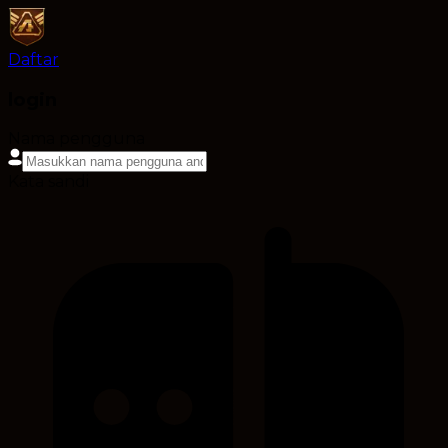
Daftar
login
Nama pengguna
Kata sandi