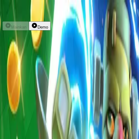
Daftar
Masuk
Mainkan
Demo
Clash of Clans Super Mines SUPER RICH
supercell
kembali
ASUSTOTO Pusat Slot
Gacor Maxwin
Sensasional Modal Receh
Pasti WD
Fenomena bermain slot online kini telah bergeser
menjadi salah satu alternatif hiburan yang sangat
menguntungkan, terutama jika Anda bergabung
bersama
ASUSTOTO
. Dikenal luas sebagai pusat slot