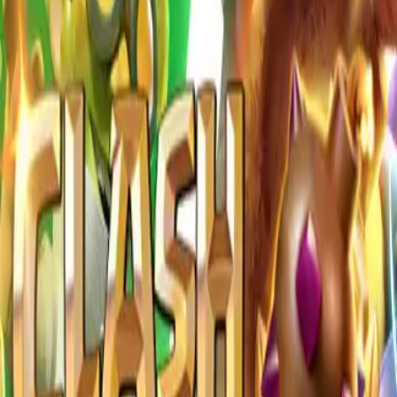
seperti Gates of Olympus, Mahjong Ways, hingga
Starlight Princess dikonfigurasi secara optimal untuk
memberikan peluang keuntungan yang merata.
Keberadaan fitur multiplier atau perkalian x500
hingga x5000 dapat muncul kapan saja, bahkan pada
putaran biasa (normal spin), sehingga pemain dengan
modal receh sekalipun bisa langsung melakukan
penarikan dana besar secara instan.
Sistem penarikan dana atau withdraw (WD) di
ASUSTOTO juga menjadi salah satu yang tercepat
dan paling aman di industri ini. Banyak pemain sering
kali merasa cemas apakah kemenangan besar mereka
akan dibayarkan oleh sebuah situs taruhan online.
Namun, di pusat slot terpercaya ini, jaminan "
Pasti
WD
" dipegang teguh sebagai bentuk profesionalisme
tertinggi. Berapapun nominal kemenangan
sensasional yang berhasil Anda kumpulkan, tim
finansial yang bertugas akan memproses dana
tersebut ke rekening pribadi Anda hanya dalam
hitungan menit tanpa adanya potongan biaya yang
tersembunyi atau syarat yang dipersulit. Transparansi