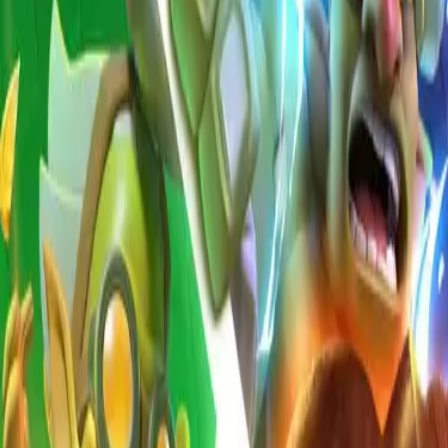
gacor maxwin sensasional, platform ini mendobrak
stigma bahwa untuk meraih kemenangan besar
dibutuhkan modal yang besar pula. Di sini, konsep
"modal receh pasti WD" bukan sekadar slogan
pemasaran belaka, melainkan sebuah realitas yang
dirasakan oleh ribuan member aktif setiap harinya.
Dengan nominal deposit minimal yang sangat
bersahabat bagi kantong masyarakat Indonesia, siapa
saja memiliki akses penuh untuk memutar gulungan
mesin digital dan berkesempatan memicu
kemenangan maksimal (maxwin) yang nilainya bisa
mencapai ribuan kali lipat dari nilai taruhan awal.
Kunci keberhasilan ASUSTOTO dalam melahirkan
banyak pemenang slot sensasional terletak pada
kerja sama strategis mereka dengan penyedia
perangkat lunak (software provider) kelas dunia.
Setiap permainan yang terdaftar di pusat slot ini
dilengkapi dengan lisensi resmi internasional yang
menjamin tingkat keadilan (fair play) mutlak bagi
semua pemain.
Algoritma RNG
(Random Number
Generator) yang tertanam pada game populer