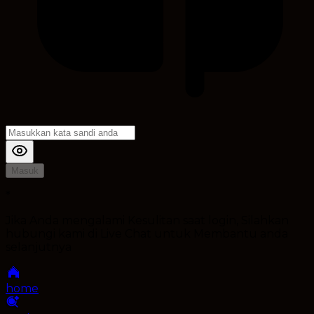
Masuk
*
Jika Anda mengalami Kesulitan saat login, Silahkan
hubungi kami di Live Chat untuk Membantu anda
selanjutnya
home