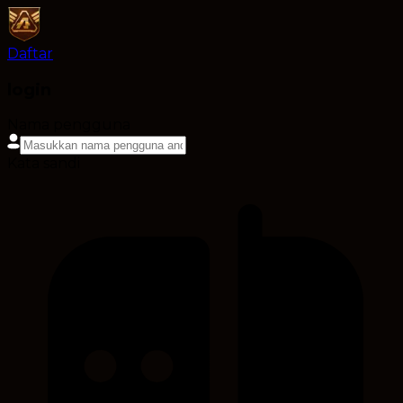
Daftar
login
Nama pengguna
Kata sandi