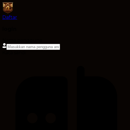
Daftar
login
Nama pengguna
Kata sandi