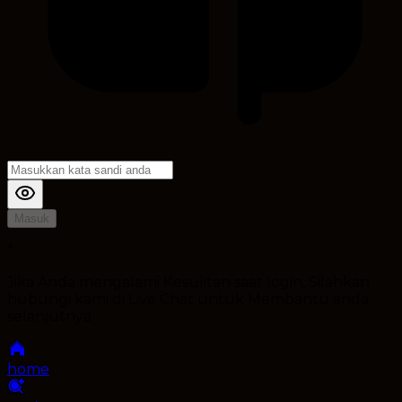
Masuk
*
Jika Anda mengalami Kesulitan saat login, Silahkan
hubungi kami di Live Chat untuk Membantu anda
selanjutnya
home