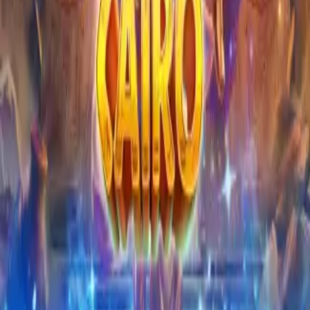
Secara keseluruhan, ASUSTOTO telah membuktikan
dirinya sebagai destinasi utama bagi siapa saja yang
ingin mengubah modal kecil menjadi keuntungan
finansial yang luar biasa. Dukungan infrastruktur
website yang ringan, kompatibilitas penuh pada
perangkat Android dan iOS, serta layanan pelanggan
profesional yang responsif membuat pengalaman
bermain Anda menjadi sangat berkesan. Tidak perlu
ragu lagi untuk mengambil langkah awal menuju
kesuksesan finansial Anda di dunia slot online. Segera
daftarkan akun Anda di pusat
slot gacor
terkemuka
ini, rasakan sensasi maxwin yang spektakuler, dan
nikmati kemudahan proses WD yang aman, cepat,
serta terpercaya sekarang juga.
Lihat Semua
home
explore