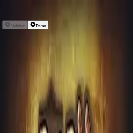
Daftar
Masuk
Mainkan
Demo
Dead Men Walking
nolimitcity
kembali
ASUSTOTO Pusat Slot
Gacor Maxwin
Sensasional Modal Receh
Pasti WD
Fenomena bermain slot online kini telah bergeser
menjadi salah satu alternatif hiburan yang sangat
menguntungkan, terutama jika Anda bergabung
bersama
ASUSTOTO
. Dikenal luas sebagai pusat slot