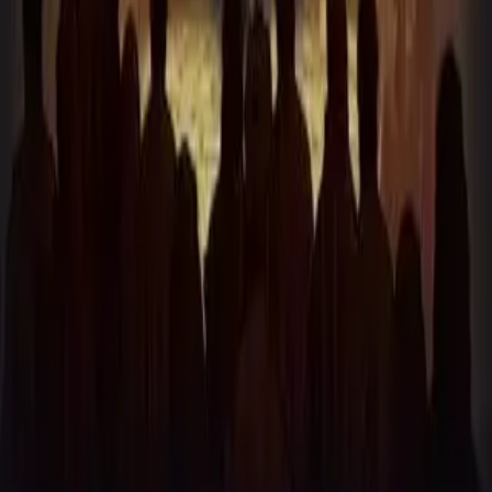
Secara keseluruhan, ASUSTOTO telah membuktikan
dirinya sebagai destinasi utama bagi siapa saja yang
ingin mengubah modal kecil menjadi keuntungan
finansial yang luar biasa. Dukungan infrastruktur
website yang ringan, kompatibilitas penuh pada
perangkat Android dan iOS, serta layanan pelanggan
profesional yang responsif membuat pengalaman
bermain Anda menjadi sangat berkesan. Tidak perlu
ragu lagi untuk mengambil langkah awal menuju
kesuksesan finansial Anda di dunia slot online. Segera
daftarkan akun Anda di pusat
slot gacor
terkemuka
ini, rasakan sensasi maxwin yang spektakuler, dan
nikmati kemudahan proses WD yang aman, cepat,
serta terpercaya sekarang juga.
Lihat Semua
home
explore