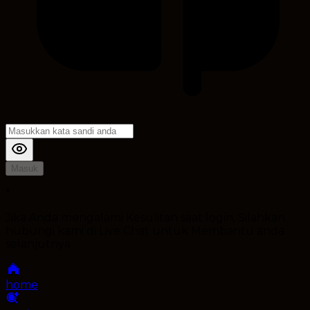
Masuk
*
Jika Anda mengalami Kesulitan saat login, Silahkan
hubungi kami di Live Chat untuk Membantu anda
selanjutnya
home