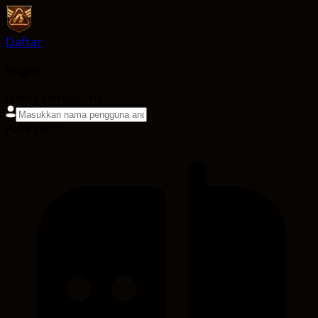
Daftar
login
Nama pengguna
Kata sandi