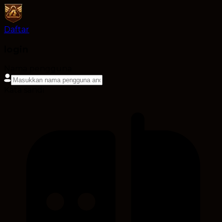
Daftar
login
Nama pengguna
Kata sandi