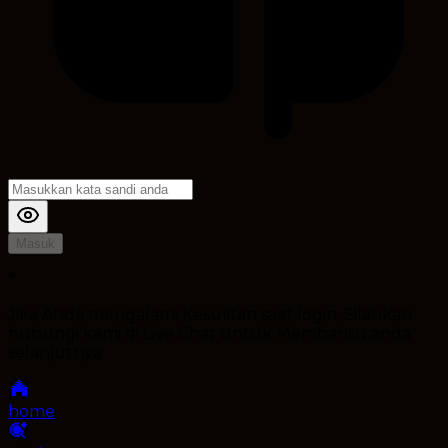
Masuk
*
Jika Anda mengalami Kesulitan saat login, Silahkan
hubungi kami di Live Chat untuk Membantu anda
selanjutnya
home