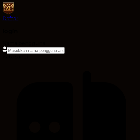
Daftar
login
Nama pengguna
Kata sandi