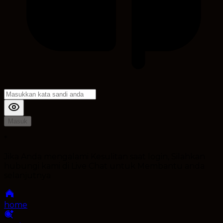
Masuk
*
Jika Anda mengalami Kesulitan saat login, Silahkan
hubungi kami di Live Chat untuk Membantu anda
selanjutnya
home