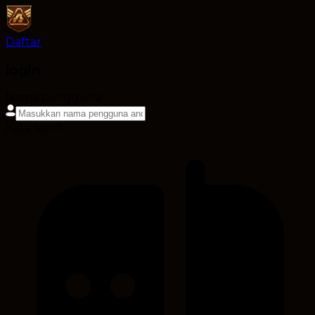
Daftar
login
Nama pengguna
Kata sandi