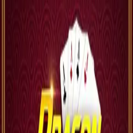
gacor maxwin sensasional, platform ini mendobrak
stigma bahwa untuk meraih kemenangan besar
dibutuhkan modal yang besar pula. Di sini, konsep
"modal receh pasti WD" bukan sekadar slogan
pemasaran belaka, melainkan sebuah realitas yang
dirasakan oleh ribuan member aktif setiap harinya.
Dengan nominal deposit minimal yang sangat
bersahabat bagi kantong masyarakat Indonesia, siapa
saja memiliki akses penuh untuk memutar gulungan
mesin digital dan berkesempatan memicu
kemenangan maksimal (maxwin) yang nilainya bisa
mencapai ribuan kali lipat dari nilai taruhan awal.
Kunci keberhasilan ASUSTOTO dalam melahirkan
banyak pemenang slot sensasional terletak pada
kerja sama strategis mereka dengan penyedia
perangkat lunak (software provider) kelas dunia.
Setiap permainan yang terdaftar di pusat slot ini
dilengkapi dengan lisensi resmi internasional yang
menjamin tingkat keadilan (fair play) mutlak bagi
semua pemain.
Algoritma RNG
(Random Number
Generator) yang tertanam pada game populer