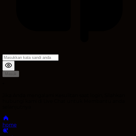
Masuk
*
Jika Anda mengalami Kesulitan saat login, Silahkan
hubungi kami di Live Chat untuk Membantu anda
selanjutnya
home