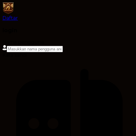
Daftar
login
Nama pengguna
Kata sandi