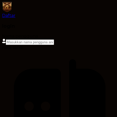
Daftar
login
Nama pengguna
Kata sandi