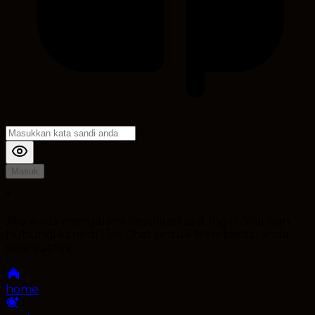
Masuk
*
Jika Anda mengalami Kesulitan saat login, Silahkan
hubungi kami di Live Chat untuk Membantu anda
selanjutnya
home