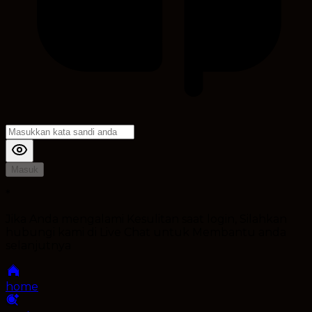
Masuk
*
Jika Anda mengalami Kesulitan saat login, Silahkan
hubungi kami di Live Chat untuk Membantu anda
selanjutnya
home