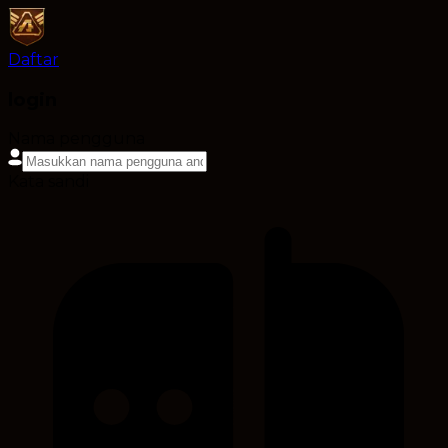
Daftar
login
Nama pengguna
Kata sandi