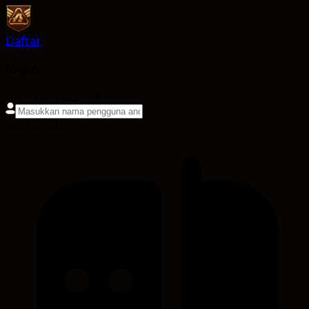
Daftar
login
Nama pengguna
Kata sandi