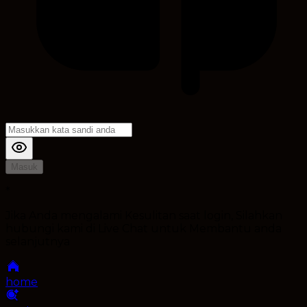
Masuk
*
Jika Anda mengalami Kesulitan saat login, Silahkan
hubungi kami di Live Chat untuk Membantu anda
selanjutnya
home