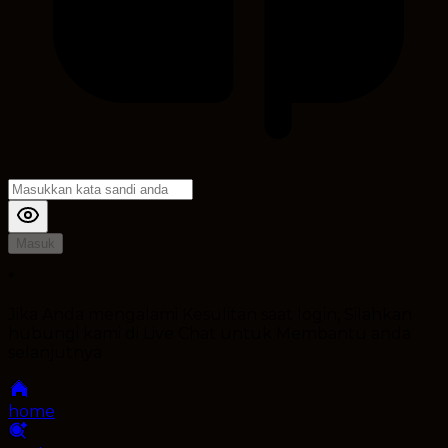
Masuk
*
Jika Anda mengalami Kesulitan saat login, Silahkan
hubungi kami di Live Chat untuk Membantu anda
selanjutnya
home