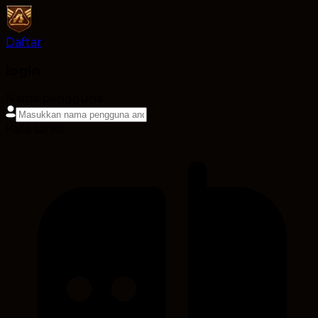
Daftar
login
Nama pengguna
Kata sandi