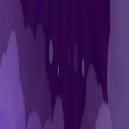
Secara keseluruhan, ASUSTOTO telah membuktikan
dirinya sebagai destinasi utama bagi siapa saja yang
ingin mengubah modal kecil menjadi keuntungan
finansial yang luar biasa. Dukungan infrastruktur
website yang ringan, kompatibilitas penuh pada
perangkat Android dan iOS, serta layanan pelanggan
profesional yang responsif membuat pengalaman
bermain Anda menjadi sangat berkesan. Tidak perlu
ragu lagi untuk mengambil langkah awal menuju
kesuksesan finansial Anda di dunia slot online. Segera
daftarkan akun Anda di pusat
slot gacor
terkemuka
ini, rasakan sensasi maxwin yang spektakuler, dan
nikmati kemudahan proses WD yang aman, cepat,
serta terpercaya sekarang juga.
Lihat Semua
home
explore