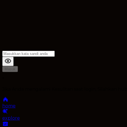
Masuk
*
Jika Anda mengalami Kesulitan saat login, Silahkan h
home
explore