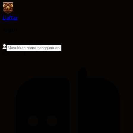
Daftar
login
Nama pengguna
Kata sandi