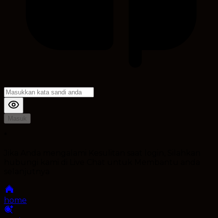
Masuk
*
Jika Anda mengalami Kesulitan saat login, Silahkan
hubungi kami di Live Chat untuk Membantu anda
selanjutnya
home