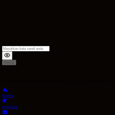
Masuk
*
Jika Anda mengalami Kesulitan saat login, Silahkan h
home
explore