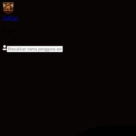
Daftar
login
Nama pengguna
Kata sandi