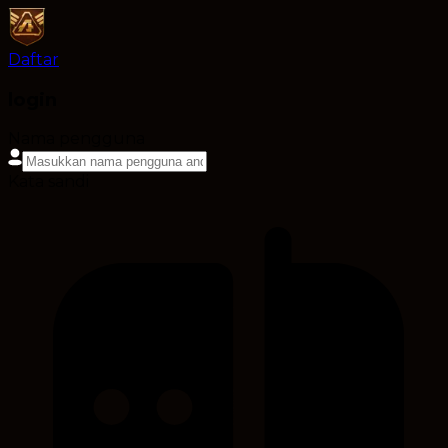
Daftar
login
Nama pengguna
Kata sandi