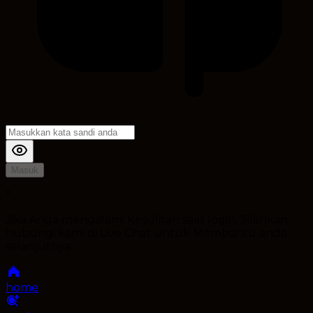
Masuk
*
Jika Anda mengalami Kesulitan saat login, Silahkan
hubungi kami di Live Chat untuk Membantu anda
selanjutnya
home