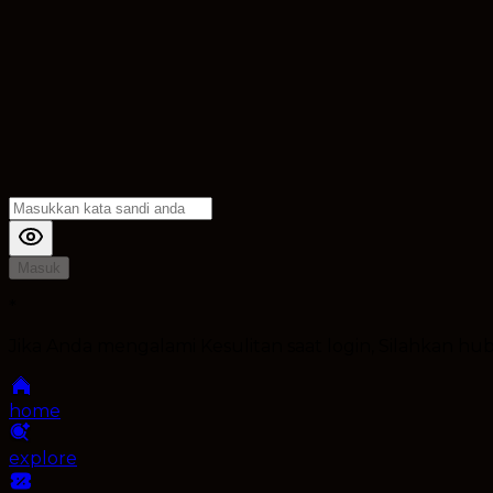
Masuk
*
Jika Anda mengalami Kesulitan saat login, Silahkan h
home
explore