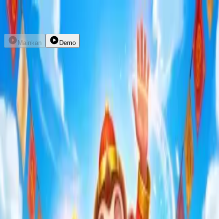
Daftar
Masuk
Mainkan
Demo
Lucky Monkey
fatpanda
kembali
ASUSTOTO Pusat Slot
Gacor Maxwin
Sensasional Modal Receh
Pasti WD
Fenomena bermain slot online kini telah bergeser
menjadi salah satu alternatif hiburan yang sangat
menguntungkan, terutama jika Anda bergabung
bersama
ASUSTOTO
. Dikenal luas sebagai pusat slot