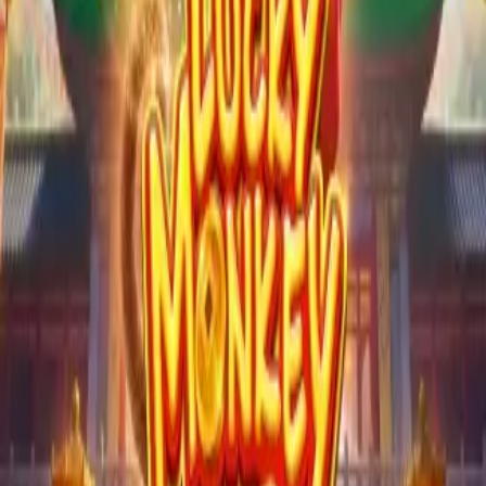
transaksi inilah yang membuat para pemain betah
dan terus merekomendasikan tempat ini kepada
komunitas pecinta slot lainnya.
Selain keunggulan pada aspek finansial dan teknis
permainan, ASUSTOTO juga memanjakan para
penggunanya dengan berbagai program promosi
dan bonus melimpah yang bisa diklaim setiap hari.
Mulai dari bonus selamat datang untuk member
baru,
bonus deposit harian
, hingga cashback
mingguan dan rollingan tanpa batas, semuanya
disediakan untuk menambah amunisi bermain para
member. Tambahan saldo dari bonus-bonus ini tentu
saja memperpanjang durasi bermain Anda, yang
secara otomatis memperbesar peluang untuk
memicu babak bonus atau free spins gratis di dalam
permainan. Fleksibilitas ini membuat strategi
manajemen modal receh menjadi jauh lebih efektif
dan efisien untuk mengejar target kemenangan
harian.