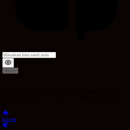
Masuk
*
Jika Anda mengalami Kesulitan saat login, Silahkan
hubungi kami di Live Chat untuk Membantu anda
selanjutnya
home