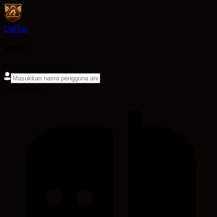
Daftar
login
Nama pengguna
Kata sandi