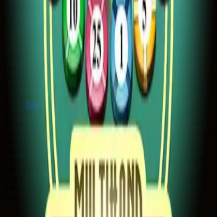
transaksi inilah yang membuat para pemain betah
dan terus merekomendasikan tempat ini kepada
komunitas pecinta slot lainnya.
Selain keunggulan pada aspek finansial dan teknis
permainan, ASUSTOTO juga memanjakan para
penggunanya dengan berbagai program promosi
dan bonus melimpah yang bisa diklaim setiap hari.
Mulai dari bonus selamat datang untuk member
baru,
bonus deposit harian
, hingga cashback
mingguan dan rollingan tanpa batas, semuanya
disediakan untuk menambah amunisi bermain para
member. Tambahan saldo dari bonus-bonus ini tentu
saja memperpanjang durasi bermain Anda, yang
secara otomatis memperbesar peluang untuk
memicu babak bonus atau free spins gratis di dalam
permainan. Fleksibilitas ini membuat strategi
manajemen modal receh menjadi jauh lebih efektif
dan efisien untuk mengejar target kemenangan
harian.