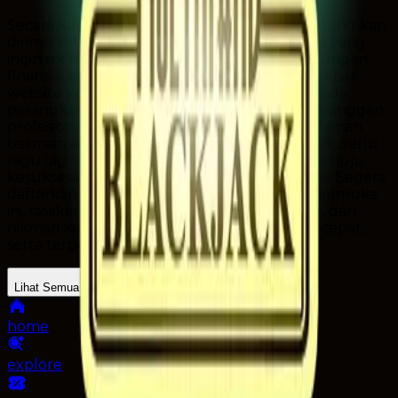
Secara keseluruhan, ASUSTOTO telah membuktikan
dirinya sebagai destinasi utama bagi siapa saja yang
ingin mengubah modal kecil menjadi keuntungan
finansial yang luar biasa. Dukungan infrastruktur
website yang ringan, kompatibilitas penuh pada
perangkat Android dan iOS, serta layanan pelanggan
profesional yang responsif membuat pengalaman
bermain Anda menjadi sangat berkesan. Tidak perlu
ragu lagi untuk mengambil langkah awal menuju
kesuksesan finansial Anda di dunia slot online. Segera
daftarkan akun Anda di pusat
slot gacor
terkemuka
ini, rasakan sensasi maxwin yang spektakuler, dan
nikmati kemudahan proses WD yang aman, cepat,
serta terpercaya sekarang juga.
Lihat Semua
home
explore