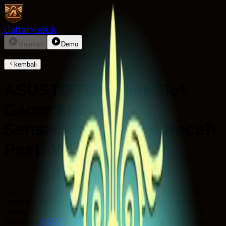
Daftar
Masuk
Mainkan
Demo
Multihand Blackjack
pragmatic
kembali
ASUSTOTO Pusat Slot
Gacor Maxwin
Sensasional Modal Receh
Pasti WD
Fenomena bermain slot online kini telah bergeser
menjadi salah satu alternatif hiburan yang sangat
menguntungkan, terutama jika Anda bergabung
bersama
ASUSTOTO
. Dikenal luas sebagai pusat slot