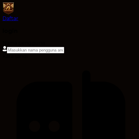
Daftar
login
Nama pengguna
Kata sandi