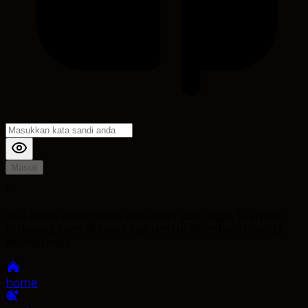
Masuk
*
Jika Anda mengalami Kesulitan saat login, Silahkan
hubungi kami di Live Chat untuk Membantu anda
selanjutnya
home