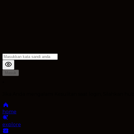
Masuk
*
Jika Anda mengalami Kesulitan saat login, Silahkan h
home
explore