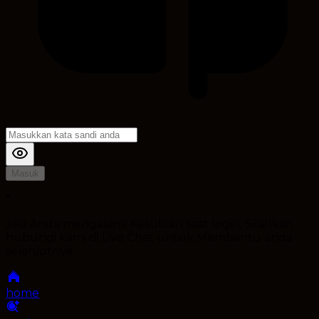
Masuk
*
Jika Anda mengalami Kesulitan saat login, Silahkan
hubungi kami di Live Chat untuk Membantu anda
selanjutnya
home