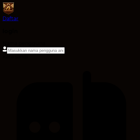
Daftar
login
Nama pengguna
Kata sandi