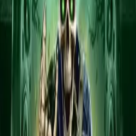
gacor maxwin sensasional, platform ini mendobrak
stigma bahwa untuk meraih kemenangan besar
dibutuhkan modal yang besar pula. Di sini, konsep
"modal receh pasti WD" bukan sekadar slogan
pemasaran belaka, melainkan sebuah realitas yang
dirasakan oleh ribuan member aktif setiap harinya.
Dengan nominal deposit minimal yang sangat
bersahabat bagi kantong masyarakat Indonesia, siapa
saja memiliki akses penuh untuk memutar gulungan
mesin digital dan berkesempatan memicu
kemenangan maksimal (maxwin) yang nilainya bisa
mencapai ribuan kali lipat dari nilai taruhan awal.
Kunci keberhasilan ASUSTOTO dalam melahirkan
banyak pemenang slot sensasional terletak pada
kerja sama strategis mereka dengan penyedia
perangkat lunak (software provider) kelas dunia.
Setiap permainan yang terdaftar di pusat slot ini
dilengkapi dengan lisensi resmi internasional yang
menjamin tingkat keadilan (fair play) mutlak bagi
semua pemain.
Algoritma RNG
(Random Number
Generator) yang tertanam pada game populer