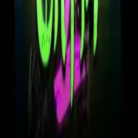
Secara keseluruhan, ASUSTOTO telah membuktikan
dirinya sebagai destinasi utama bagi siapa saja yang
ingin mengubah modal kecil menjadi keuntungan
finansial yang luar biasa. Dukungan infrastruktur
website yang ringan, kompatibilitas penuh pada
perangkat Android dan iOS, serta layanan pelanggan
profesional yang responsif membuat pengalaman
bermain Anda menjadi sangat berkesan. Tidak perlu
ragu lagi untuk mengambil langkah awal menuju
kesuksesan finansial Anda di dunia slot online. Segera
daftarkan akun Anda di pusat
slot gacor
terkemuka
ini, rasakan sensasi maxwin yang spektakuler, dan
nikmati kemudahan proses WD yang aman, cepat,
serta terpercaya sekarang juga.
Lihat Semua
home
explore