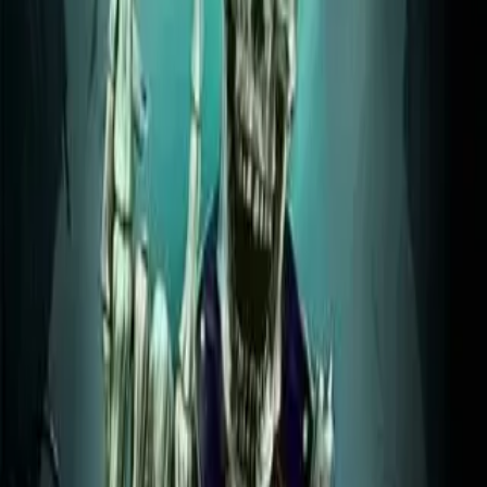
gacor maxwin sensasional, platform ini mendobrak
stigma bahwa untuk meraih kemenangan besar
dibutuhkan modal yang besar pula. Di sini, konsep
"modal receh pasti WD" bukan sekadar slogan
pemasaran belaka, melainkan sebuah realitas yang
dirasakan oleh ribuan member aktif setiap harinya.
Dengan nominal deposit minimal yang sangat
bersahabat bagi kantong masyarakat Indonesia, siapa
saja memiliki akses penuh untuk memutar gulungan
mesin digital dan berkesempatan memicu
kemenangan maksimal (maxwin) yang nilainya bisa
mencapai ribuan kali lipat dari nilai taruhan awal.
Kunci keberhasilan ASUSTOTO dalam melahirkan
banyak pemenang slot sensasional terletak pada
kerja sama strategis mereka dengan penyedia
perangkat lunak (software provider) kelas dunia.
Setiap permainan yang terdaftar di pusat slot ini
dilengkapi dengan lisensi resmi internasional yang
menjamin tingkat keadilan (fair play) mutlak bagi
semua pemain.
Algoritma RNG
(Random Number
Generator) yang tertanam pada game populer