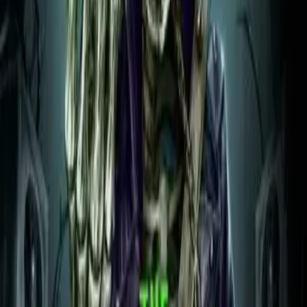
seperti Gates of Olympus, Mahjong Ways, hingga
Starlight Princess dikonfigurasi secara optimal untuk
memberikan peluang keuntungan yang merata.
Keberadaan fitur multiplier atau perkalian x500
hingga x5000 dapat muncul kapan saja, bahkan pada
putaran biasa (normal spin), sehingga pemain dengan
modal receh sekalipun bisa langsung melakukan
penarikan dana besar secara instan.
Sistem penarikan dana atau withdraw (WD) di
ASUSTOTO juga menjadi salah satu yang tercepat
dan paling aman di industri ini. Banyak pemain sering
kali merasa cemas apakah kemenangan besar mereka
akan dibayarkan oleh sebuah situs taruhan online.
Namun, di pusat slot terpercaya ini, jaminan "
Pasti
WD
" dipegang teguh sebagai bentuk profesionalisme
tertinggi. Berapapun nominal kemenangan
sensasional yang berhasil Anda kumpulkan, tim
finansial yang bertugas akan memproses dana
tersebut ke rekening pribadi Anda hanya dalam
hitungan menit tanpa adanya potongan biaya yang
tersembunyi atau syarat yang dipersulit. Transparansi