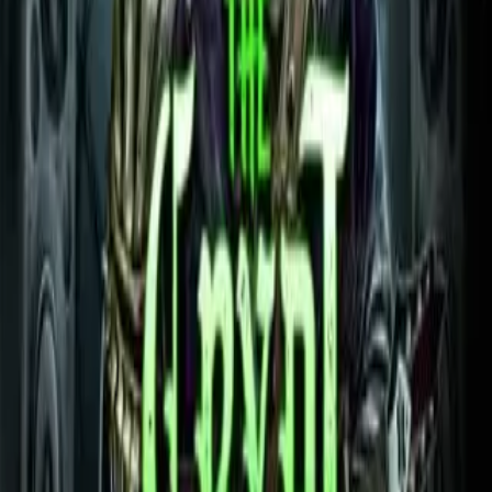
transaksi inilah yang membuat para pemain betah
dan terus merekomendasikan tempat ini kepada
komunitas pecinta slot lainnya.
Selain keunggulan pada aspek finansial dan teknis
permainan, ASUSTOTO juga memanjakan para
penggunanya dengan berbagai program promosi
dan bonus melimpah yang bisa diklaim setiap hari.
Mulai dari bonus selamat datang untuk member
baru,
bonus deposit harian
, hingga cashback
mingguan dan rollingan tanpa batas, semuanya
disediakan untuk menambah amunisi bermain para
member. Tambahan saldo dari bonus-bonus ini tentu
saja memperpanjang durasi bermain Anda, yang
secara otomatis memperbesar peluang untuk
memicu babak bonus atau free spins gratis di dalam
permainan. Fleksibilitas ini membuat strategi
manajemen modal receh menjadi jauh lebih efektif
dan efisien untuk mengejar target kemenangan
harian.