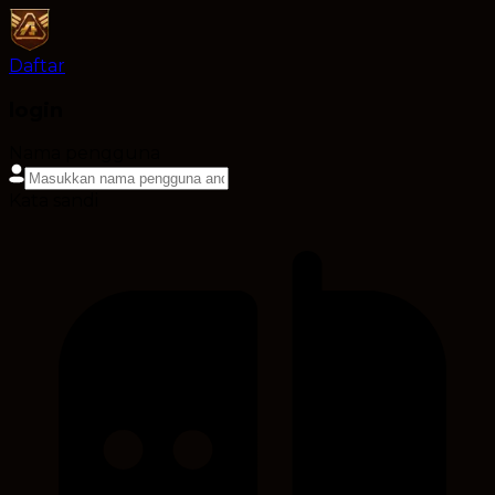
Daftar
login
Nama pengguna
Kata sandi