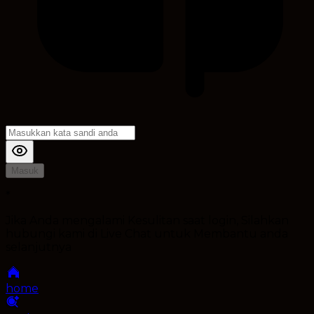
Masuk
*
Jika Anda mengalami Kesulitan saat login, Silahkan
hubungi kami di Live Chat untuk Membantu anda
selanjutnya
home