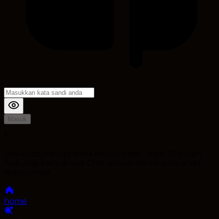
Masuk
*
Jika Anda mengalami Kesulitan saat login, Silahkan
hubungi kami di Live Chat untuk Membantu anda
selanjutnya
home