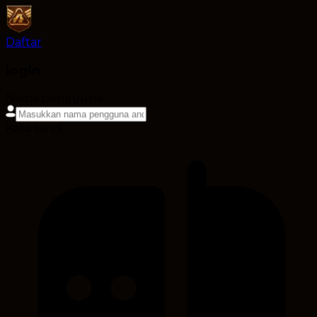
Daftar
login
Nama pengguna
Kata sandi