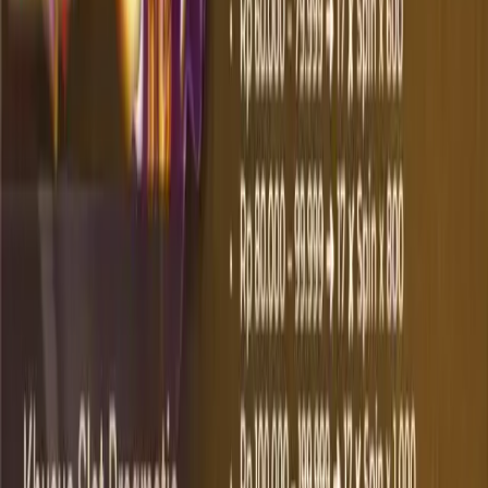
tersembunyi atau syarat yang dipersulit. Transparansi
transaksi inilah yang membuat para pemain betah
dan terus merekomendasikan tempat ini kepada
komunitas pecinta slot lainnya.
Selain keunggulan pada aspek finansial dan teknis
permainan, ASUSTOTO juga memanjakan para
penggunanya dengan berbagai program promosi
dan bonus melimpah yang bisa diklaim setiap hari.
Mulai dari bonus selamat datang untuk member
baru,
bonus deposit harian
, hingga cashback
mingguan dan rollingan tanpa batas, semuanya
disediakan untuk menambah amunisi bermain para
member. Tambahan saldo dari bonus-bonus ini tentu
saja memperpanjang durasi bermain Anda, yang
secara otomatis memperbesar peluang untuk
memicu babak bonus atau free spins gratis di dalam
permainan. Fleksibilitas ini membuat strategi
manajemen modal receh menjadi jauh lebih efektif
dan efisien untuk mengejar target kemenangan
harian.