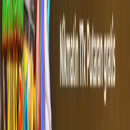
bersama
ASUSTOTO
. Dikenal luas sebagai pusat slot
gacor maxwin sensasional, platform ini mendobrak
stigma bahwa untuk meraih kemenangan besar
dibutuhkan modal yang besar pula. Di sini, konsep
"modal receh pasti WD" bukan sekadar slogan
pemasaran belaka, melainkan sebuah realitas yang
dirasakan oleh ribuan member aktif setiap harinya.
Dengan nominal deposit minimal yang sangat
bersahabat bagi kantong masyarakat Indonesia, siapa
saja memiliki akses penuh untuk memutar gulungan
mesin digital dan berkesempatan memicu
kemenangan maksimal (maxwin) yang nilainya bisa
mencapai ribuan kali lipat dari nilai taruhan awal.
Kunci keberhasilan ASUSTOTO dalam melahirkan
banyak pemenang slot sensasional terletak pada
kerja sama strategis mereka dengan penyedia
perangkat lunak (software provider) kelas dunia.
Setiap permainan yang terdaftar di pusat slot ini
dilengkapi dengan lisensi resmi internasional yang
menjamin tingkat keadilan (fair play) mutlak bagi
semua pemain.
Algoritma RNG
(Random Number