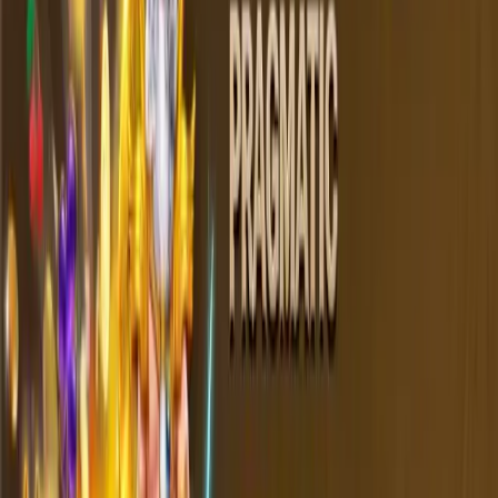
➡️ Promo berlaku untuk SEMUA MEMBER
➡️ Berlaku hanya untuk GAME PRAGMATIC SLOT
➡️ Spin gratis otomatis masuk setelah deposit
berhasil
➡️ Klaim dengan memilih jenis promo saat isi
form deposit:
✅ BONUS 17✘ SPIN GRATIS PRAGMATIC – TO 5X