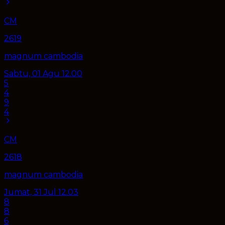
CM
2619
magnum cambodia
Sabtu, 01 Agu
12.00
5
4
9
4
CM
2618
magnum cambodia
Jumat, 31 Jul
12.03
8
8
6