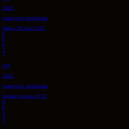
2623
magnum cambodia
Rabu, 05 Agu
11.53
5
7
6
2
CM
2622
magnum cambodia
Selasa, 04 Agu
11.53
9
6
3
3