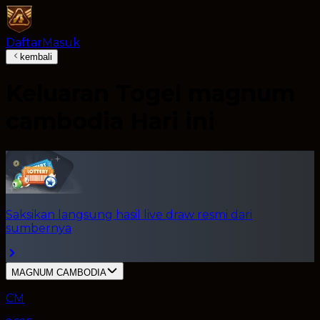
Daftar
Masuk
kembali
Keluaran Togel
magnum
cambodia
Hari ini
Saksikan langsung hasil live draw resmi dari
sumbernya
MAGNUM CAMBODIA
CM