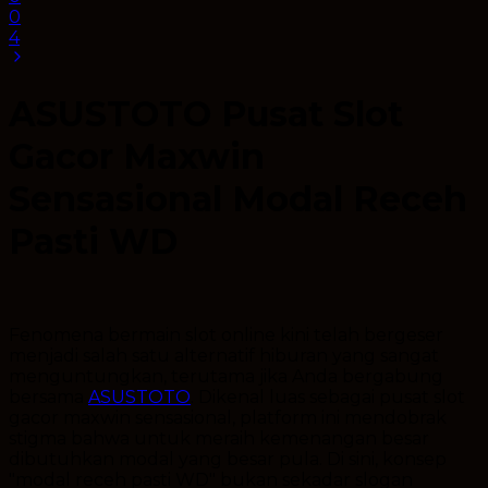
0
4
ASUSTOTO Pusat Slot
Gacor Maxwin
Sensasional Modal Receh
Pasti WD
Fenomena bermain slot online kini telah bergeser
menjadi salah satu alternatif hiburan yang sangat
menguntungkan, terutama jika Anda bergabung
bersama
ASUSTOTO
. Dikenal luas sebagai pusat slot
gacor maxwin sensasional, platform ini mendobrak
stigma bahwa untuk meraih kemenangan besar
dibutuhkan modal yang besar pula. Di sini, konsep
"modal receh pasti WD" bukan sekadar slogan