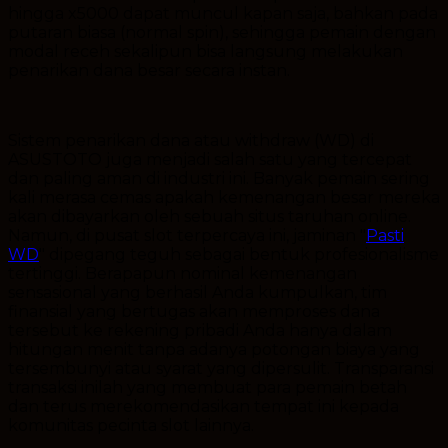
hingga x5000 dapat muncul kapan saja, bahkan pada
putaran biasa (normal spin), sehingga pemain dengan
modal receh sekalipun bisa langsung melakukan
penarikan dana besar secara instan.
Sistem penarikan dana atau withdraw (WD) di
ASUSTOTO juga menjadi salah satu yang tercepat
dan paling aman di industri ini. Banyak pemain sering
kali merasa cemas apakah kemenangan besar mereka
akan dibayarkan oleh sebuah situs taruhan online.
Namun, di pusat slot terpercaya ini, jaminan "
Pasti
WD
" dipegang teguh sebagai bentuk profesionalisme
tertinggi. Berapapun nominal kemenangan
sensasional yang berhasil Anda kumpulkan, tim
finansial yang bertugas akan memproses dana
tersebut ke rekening pribadi Anda hanya dalam
hitungan menit tanpa adanya potongan biaya yang
tersembunyi atau syarat yang dipersulit. Transparansi
transaksi inilah yang membuat para pemain betah
dan terus merekomendasikan tempat ini kepada
komunitas pecinta slot lainnya.