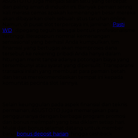
ASUSTOTO juga menjadi salah satu yang tercepat
dan paling aman di industri ini. Banyak pemain sering
kali merasa cemas apakah kemenangan besar mereka
akan dibayarkan oleh sebuah situs taruhan online.
Namun, di pusat slot terpercaya ini, jaminan "
Pasti
WD
" dipegang teguh sebagai bentuk profesionalisme
tertinggi. Berapapun nominal kemenangan
sensasional yang berhasil Anda kumpulkan, tim
finansial yang bertugas akan memproses dana
tersebut ke rekening pribadi Anda hanya dalam
hitungan menit tanpa adanya potongan biaya yang
tersembunyi atau syarat yang dipersulit. Transparansi
transaksi inilah yang membuat para pemain betah
dan terus merekomendasikan tempat ini kepada
komunitas pecinta slot lainnya.
Selain keunggulan pada aspek finansial dan teknis
permainan, ASUSTOTO juga memanjakan para
penggunanya dengan berbagai program promosi
dan bonus melimpah yang bisa diklaim setiap hari.
Mulai dari bonus selamat datang untuk member
baru,
bonus deposit harian
, hingga cashback