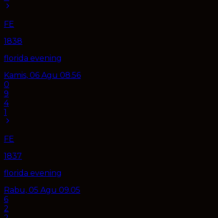
FE
1838
florida evening
Kamis, 06 Agu
08.56
0
9
4
1
FE
1837
florida evening
Rabu, 05 Agu
09.05
6
2
2