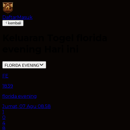
Daftar
Masuk
kembali
Keluaran Togel
florida
evening
Hari ini
FLORIDA EVENING
FE
1839
florida evening
Jumat, 07 Agu
08.58
1
0
4
8