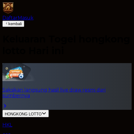
Daftar
Masuk
kembali
Keluaran Togel
hongkong
lotto
Hari ini
Saksikan langsung hasil live draw resmi dari
sumbernya
HONGKONG LOTTO
HKL