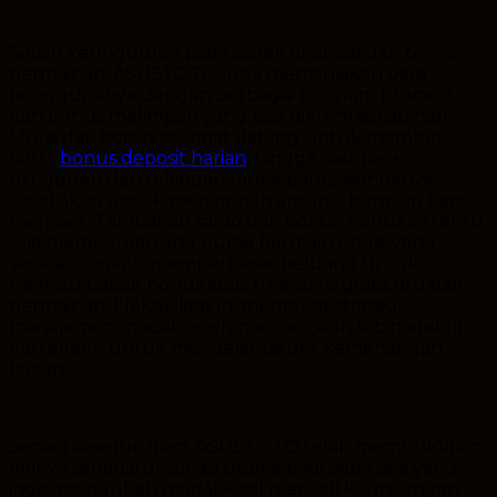
Selain keunggulan pada aspek finansial dan teknis
permainan, ASUSTOTO juga memanjakan para
penggunanya dengan berbagai program promosi
dan bonus melimpah yang bisa diklaim setiap hari.
Mulai dari bonus selamat datang untuk member
baru,
bonus deposit harian
, hingga cashback
mingguan dan rollingan tanpa batas, semuanya
disediakan untuk menambah amunisi bermain para
member. Tambahan saldo dari bonus-bonus ini tentu
saja memperpanjang durasi bermain Anda, yang
secara otomatis memperbesar peluang untuk
memicu babak bonus atau free spins gratis di dalam
permainan. Fleksibilitas ini membuat strategi
manajemen modal receh menjadi jauh lebih efektif
dan efisien untuk mengejar target kemenangan
harian.
Secara keseluruhan, ASUSTOTO telah membuktikan
dirinya sebagai destinasi utama bagi siapa saja yang
ingin mengubah modal kecil menjadi keuntungan