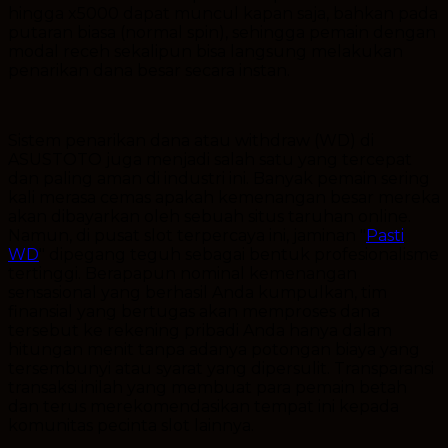
hingga x5000 dapat muncul kapan saja, bahkan pada
putaran biasa (normal spin), sehingga pemain dengan
modal receh sekalipun bisa langsung melakukan
penarikan dana besar secara instan.
Sistem penarikan dana atau withdraw (WD) di
ASUSTOTO juga menjadi salah satu yang tercepat
dan paling aman di industri ini. Banyak pemain sering
kali merasa cemas apakah kemenangan besar mereka
akan dibayarkan oleh sebuah situs taruhan online.
Namun, di pusat slot terpercaya ini, jaminan "
Pasti
WD
" dipegang teguh sebagai bentuk profesionalisme
tertinggi. Berapapun nominal kemenangan
sensasional yang berhasil Anda kumpulkan, tim
finansial yang bertugas akan memproses dana
tersebut ke rekening pribadi Anda hanya dalam
hitungan menit tanpa adanya potongan biaya yang
tersembunyi atau syarat yang dipersulit. Transparansi
transaksi inilah yang membuat para pemain betah
dan terus merekomendasikan tempat ini kepada
komunitas pecinta slot lainnya.