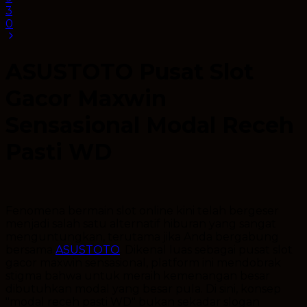
3
0
ASUSTOTO Pusat Slot
Gacor Maxwin
Sensasional Modal Receh
Pasti WD
Fenomena bermain slot online kini telah bergeser
menjadi salah satu alternatif hiburan yang sangat
menguntungkan, terutama jika Anda bergabung
bersama
ASUSTOTO
. Dikenal luas sebagai pusat slot
gacor maxwin sensasional, platform ini mendobrak
stigma bahwa untuk meraih kemenangan besar
dibutuhkan modal yang besar pula. Di sini, konsep
"modal receh pasti WD" bukan sekadar slogan