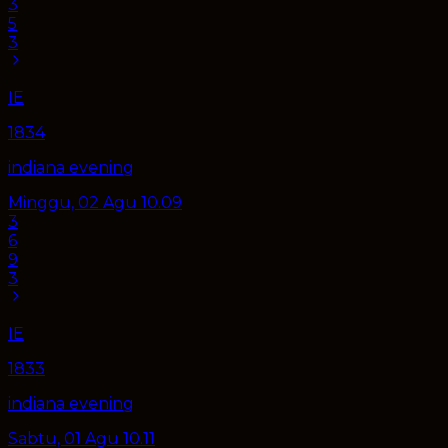
3
5
3
IE
1834
indiana evening
Minggu, 02 Agu
10.09
3
6
9
3
IE
1833
indiana evening
Sabtu, 01 Agu
10.11