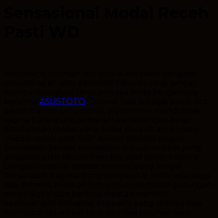
Sensasional Modal Receh
Pasti WD
Fenomena bermain slot online kini telah bergeser
menjadi salah satu alternatif hiburan yang sangat
menguntungkan, terutama jika Anda bergabung
bersama
ASUSTOTO
. Dikenal luas sebagai pusat slot
gacor maxwin sensasional, platform ini mendobrak
stigma bahwa untuk meraih kemenangan besar
dibutuhkan modal yang besar pula. Di sini, konsep
"modal receh pasti WD" bukan sekadar slogan
pemasaran belaka, melainkan sebuah realitas yang
dirasakan oleh ribuan member aktif setiap harinya.
Dengan nominal deposit minimal yang sangat
bersahabat bagi kantong masyarakat Indonesia, siapa
saja memiliki akses penuh untuk memutar gulungan
mesin digital dan berkesempatan memicu
kemenangan maksimal (maxwin) yang nilainya bisa
mencapai ribuan kali lipat dari nilai taruhan awal.