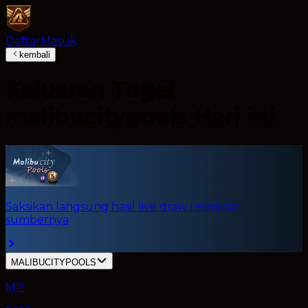
Daftar
Masuk
kembali
Keluaran Togel
malibucitypools
Hari ini
Saksikan langsung hasil live draw resmi dari
sumbernya
MALIBUCITYPOOLS
MP