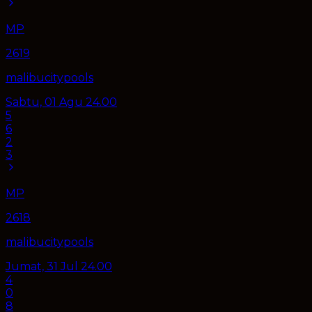
MP
2619
malibucitypools
Sabtu, 01 Agu
24.00
5
6
2
3
MP
2618
malibucitypools
Jumat, 31 Jul
24.00
4
0
8