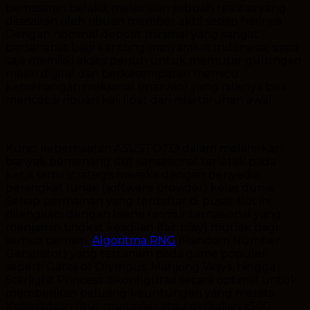
pemasaran belaka, melainkan sebuah realitas yang
dirasakan oleh ribuan member aktif setiap harinya.
Dengan nominal deposit minimal yang sangat
bersahabat bagi kantong masyarakat Indonesia, siapa
saja memiliki akses penuh untuk memutar gulungan
mesin digital dan berkesempatan memicu
kemenangan maksimal (maxwin) yang nilainya bisa
mencapai ribuan kali lipat dari nilai taruhan awal.
Kunci keberhasilan ASUSTOTO dalam melahirkan
banyak pemenang slot sensasional terletak pada
kerja sama strategis mereka dengan penyedia
perangkat lunak (software provider) kelas dunia.
Setiap permainan yang terdaftar di pusat slot ini
dilengkapi dengan lisensi resmi internasional yang
menjamin tingkat keadilan (fair play) mutlak bagi
semua pemain.
Algoritma RNG
(Random Number
Generator) yang tertanam pada game populer
seperti Gates of Olympus, Mahjong Ways, hingga
Starlight Princess dikonfigurasi secara optimal untuk
memberikan peluang keuntungan yang merata.
Keberadaan fitur multiplier atau perkalian x500