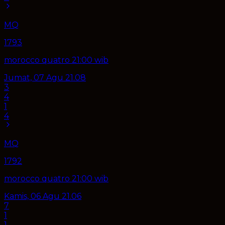
MQ
1793
morocco quatro 21:00 wib
Jumat, 07 Agu
21.08
3
4
1
4
MQ
1792
morocco quatro 21:00 wib
Kamis, 06 Agu
21.06
7
1
1