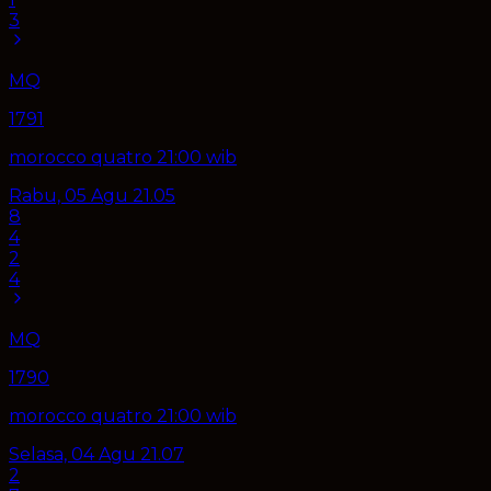
3
MQ
1791
morocco quatro 21:00 wib
Rabu, 05 Agu
21.05
8
4
2
4
MQ
1790
morocco quatro 21:00 wib
Selasa, 04 Agu
21.07
2