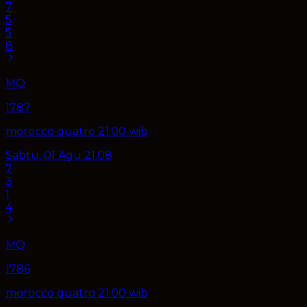
7
5
5
8
MQ
1787
morocco quatro 21:00 wib
Sabtu, 01 Agu
21.08
7
3
1
4
MQ
1786
morocco quatro 21:00 wib