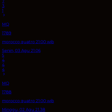
7
3
1
MQ
1789
morocco quatro 21:00 wib
Senin, 03 Agu
21.06
5
4
4
4
MQ
1788
morocco quatro 21:00 wib
Minggu, 02 Agu
21.38