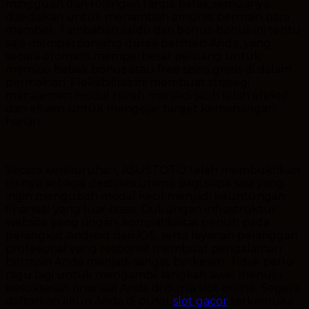
mingguan dan rollingan tanpa batas, semuanya
disediakan untuk menambah amunisi bermain para
member. Tambahan saldo dari bonus-bonus ini tentu
saja memperpanjang durasi bermain Anda, yang
secara otomatis memperbesar peluang untuk
memicu babak bonus atau free spins gratis di dalam
permainan. Fleksibilitas ini membuat strategi
manajemen modal receh menjadi jauh lebih efektif
dan efisien untuk mengejar target kemenangan
harian.
Secara keseluruhan, ASUSTOTO telah membuktikan
dirinya sebagai destinasi utama bagi siapa saja yang
ingin mengubah modal kecil menjadi keuntungan
finansial yang luar biasa. Dukungan infrastruktur
website yang ringan, kompatibilitas penuh pada
perangkat Android dan iOS, serta layanan pelanggan
profesional yang responsif membuat pengalaman
bermain Anda menjadi sangat berkesan. Tidak perlu
ragu lagi untuk mengambil langkah awal menuju
kesuksesan finansial Anda di dunia slot online. Segera
daftarkan akun Anda di pusat
slot gacor
terkemuka