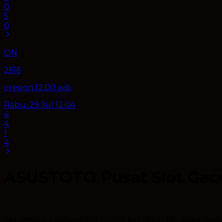
0
5
0
ON
2616
oregon 12.00 wib
Rabu, 29 Jul
12.04
4
4
1
4
ASUSTOTO Pusat Slot Gac
Fenomena bermain slot online kini telah bergeser me