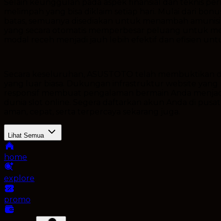
Selain keunggulan pada aspek finansial dan teknis
melimpah yang bisa diklaim setiap hari. Mulai dari b
batas, semuanya disediakan untuk menambah amunisi 
yang secara otomatis memperbesar peluang untuk memic
modal receh menjadi jauh lebih efektif dan efisien u
Secara keseluruhan, ASUSTOTO telah membuktikan diri
yang luar biasa. Dukungan infrastruktur website yang 
responsif membuat pengalaman bermain Anda menjadi 
dunia slot online. Segera daftarkan akun Anda di pusa
aman, cepat, serta terpercaya sekarang juga.
Lihat Semua
home
explore
promo