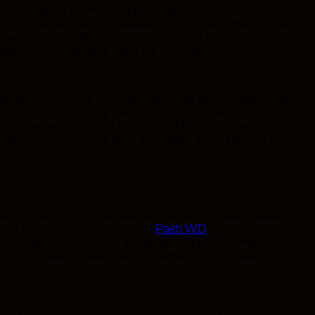
wa untuk meraih kemenangan besar dibutuhkan modal
buah realitas yang dirasakan oleh ribuan member aktif
siapa saja memiliki akses penuh untuk memutar
ibuan kali lipat dari nilai taruhan awal.
 strategis mereka dengan penyedia perangkat lunak
i internasional yang menjamin tingkat keadilan (fair
er seperti Gates of Olympus, Mahjong Ways, hingga
an fitur multiplier atau perkalian x500 hingga x5000
alipun bisa langsung melakukan penarikan dana besar
di industri ini. Banyak pemain sering kali merasa
t terpercaya ini, jaminan "
Pasti WD
" dipegang teguh
mpulkan, tim finansial yang bertugas akan memproses
bunyi atau syarat yang dipersulit. Transparansi
cinta slot lainnya.