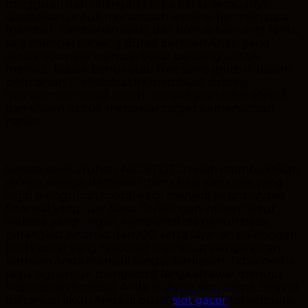
mingguan dan rollingan tanpa batas, semuanya
disediakan untuk menambah amunisi bermain para
member. Tambahan saldo dari bonus-bonus ini tentu
saja memperpanjang durasi bermain Anda, yang
secara otomatis memperbesar peluang untuk
memicu babak bonus atau free spins gratis di dalam
permainan. Fleksibilitas ini membuat strategi
manajemen modal receh menjadi jauh lebih efektif
dan efisien untuk mengejar target kemenangan
harian.
Secara keseluruhan, ASUSTOTO telah membuktikan
dirinya sebagai destinasi utama bagi siapa saja yang
ingin mengubah modal kecil menjadi keuntungan
finansial yang luar biasa. Dukungan infrastruktur
website yang ringan, kompatibilitas penuh pada
perangkat Android dan iOS, serta layanan pelanggan
profesional yang responsif membuat pengalaman
bermain Anda menjadi sangat berkesan. Tidak perlu
ragu lagi untuk mengambil langkah awal menuju
kesuksesan finansial Anda di dunia slot online. Segera
daftarkan akun Anda di pusat
slot gacor
terkemuka