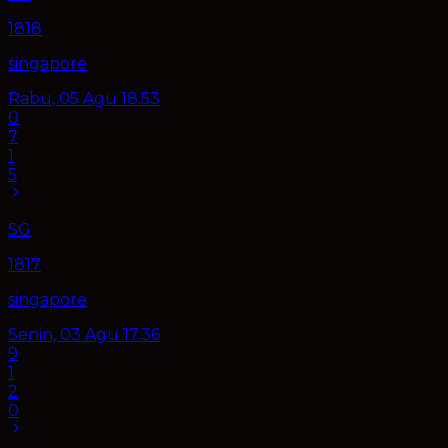
1818
singapore
Rabu, 05 Agu
18.53
0
7
1
5
SG
1817
singapore
Senin, 03 Agu
17.36
9
1
2
0