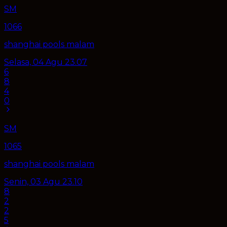
SM
1066
shanghai pools malam
Selasa, 04 Agu
23.07
6
8
4
0
SM
1065
shanghai pools malam
Senin, 03 Agu
23.10
8
2
2
5