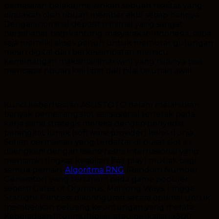
pemasaran belaka, melainkan sebuah realitas yang
dirasakan oleh ribuan member aktif setiap harinya.
Dengan nominal deposit minimal yang sangat
bersahabat bagi kantong masyarakat Indonesia, siapa
saja memiliki akses penuh untuk memutar gulungan
mesin digital dan berkesempatan memicu
kemenangan maksimal (maxwin) yang nilainya bisa
mencapai ribuan kali lipat dari nilai taruhan awal.
Kunci keberhasilan ASUSTOTO dalam melahirkan
banyak pemenang slot sensasional terletak pada
kerja sama strategis mereka dengan penyedia
perangkat lunak (software provider) kelas dunia.
Setiap permainan yang terdaftar di pusat slot ini
dilengkapi dengan lisensi resmi internasional yang
menjamin tingkat keadilan (fair play) mutlak bagi
semua pemain.
Algoritma RNG
(Random Number
Generator) yang tertanam pada game populer
seperti Gates of Olympus, Mahjong Ways, hingga
Starlight Princess dikonfigurasi secara optimal untuk
memberikan peluang keuntungan yang merata.
Keberadaan fitur multiplier atau perkalian x500