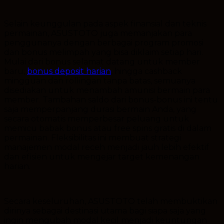
Selain keunggulan pada aspek finansial dan teknis
permainan, ASUSTOTO juga memanjakan para
penggunanya dengan berbagai program promosi
dan bonus melimpah yang bisa diklaim setiap hari.
Mulai dari bonus selamat datang untuk member
baru,
bonus deposit harian
, hingga cashback
mingguan dan rollingan tanpa batas, semuanya
disediakan untuk menambah amunisi bermain para
member. Tambahan saldo dari bonus-bonus ini tentu
saja memperpanjang durasi bermain Anda, yang
secara otomatis memperbesar peluang untuk
memicu babak bonus atau free spins gratis di dalam
permainan. Fleksibilitas ini membuat strategi
manajemen modal receh menjadi jauh lebih efektif
dan efisien untuk mengejar target kemenangan
harian.
Secara keseluruhan, ASUSTOTO telah membuktikan
dirinya sebagai destinasi utama bagi siapa saja yang
ingin mengubah modal kecil menjadi keuntungan