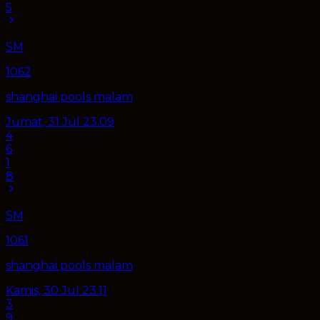
5
SM
1062
shanghai pools malam
Jumat, 31 Jul
23.09
4
6
1
8
SM
1061
shanghai pools malam
Kamis, 30 Jul
23.11
3
9