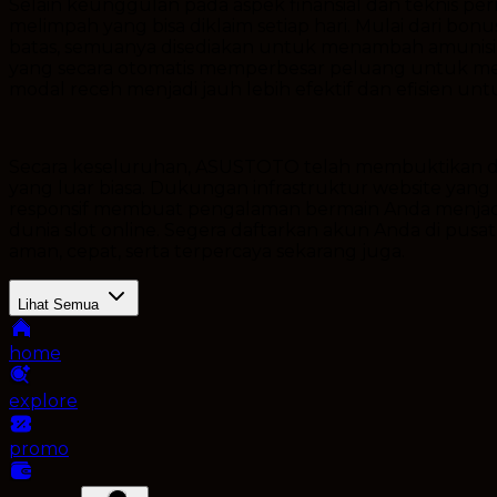
Selain keunggulan pada aspek finansial dan teknis
melimpah yang bisa diklaim setiap hari. Mulai dari b
batas, semuanya disediakan untuk menambah amunisi 
yang secara otomatis memperbesar peluang untuk memic
modal receh menjadi jauh lebih efektif dan efisien u
Secara keseluruhan, ASUSTOTO telah membuktikan diri
yang luar biasa. Dukungan infrastruktur website yang 
responsif membuat pengalaman bermain Anda menjadi 
dunia slot online. Segera daftarkan akun Anda di pusa
aman, cepat, serta terpercaya sekarang juga.
Lihat Semua
home
explore
promo