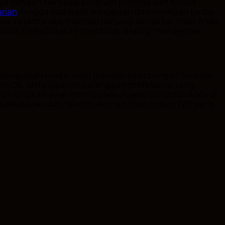
ya dengan berbagai program promosi dan bonus
arian
, hingga cashback mingguan dan rollingan tanpa
s ini tentu saja memperpanjang durasi bermain Anda,
an. Fleksibilitas ini membuat strategi manajemen
n mengubah modal kecil menjadi keuntungan finansial
n iOS, serta layanan pelanggan profesional yang
il langkah awal menuju kesuksesan finansial Anda di
 spektakuler, dan nikmati kemudahan proses WD yang