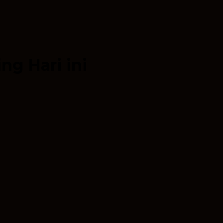
ing
Hari ini