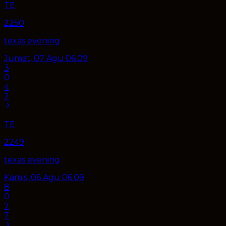
TE
2250
texas evening
Jumat, 07 Agu
06.09
3
0
4
2
TE
2249
texas evening
Kamis, 06 Agu
06.09
8
0
7
7