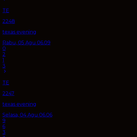
TE
2248
texas evening
Rabu, 05 Agu
06.09
0
2
1
3
TE
2247
texas evening
Selasa, 04 Agu
06.06
9
6
3