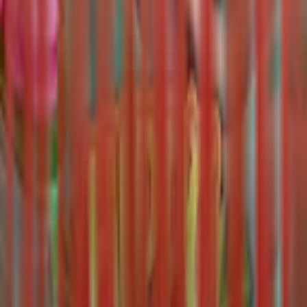
Kunci keberhasilan ASUSTOTO dalam melahirkan
banyak pemenang slot sensasional terletak pada
kerja sama strategis mereka dengan penyedia
perangkat lunak (software provider) kelas dunia.
Setiap permainan yang terdaftar di pusat slot ini
dilengkapi dengan lisensi resmi internasional yang
menjamin tingkat keadilan (fair play) mutlak bagi
semua pemain.
Algoritma RNG
(Random Number
Generator) yang tertanam pada game populer
seperti Gates of Olympus, Mahjong Ways, hingga
Starlight Princess dikonfigurasi secara optimal untuk
memberikan peluang keuntungan yang merata.
Keberadaan fitur multiplier atau perkalian x500
hingga x5000 dapat muncul kapan saja, bahkan pada
putaran biasa (normal spin), sehingga pemain dengan
modal receh sekalipun bisa langsung melakukan
penarikan dana besar secara instan.
Sistem penarikan dana atau withdraw (WD) di
ASUSTOTO juga menjadi salah satu yang tercepat
dan paling aman di industri ini. Banyak pemain sering
kali merasa cemas apakah kemenangan besar mereka