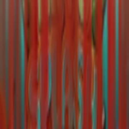
akan dibayarkan oleh sebuah situs taruhan online.
Namun, di pusat slot terpercaya ini, jaminan "
Pasti
WD
" dipegang teguh sebagai bentuk profesionalisme
tertinggi. Berapapun nominal kemenangan
sensasional yang berhasil Anda kumpulkan, tim
finansial yang bertugas akan memproses dana
tersebut ke rekening pribadi Anda hanya dalam
hitungan menit tanpa adanya potongan biaya yang
tersembunyi atau syarat yang dipersulit. Transparansi
transaksi inilah yang membuat para pemain betah
dan terus merekomendasikan tempat ini kepada
komunitas pecinta slot lainnya.
Selain keunggulan pada aspek finansial dan teknis
permainan, ASUSTOTO juga memanjakan para
penggunanya dengan berbagai program promosi
dan bonus melimpah yang bisa diklaim setiap hari.
Mulai dari bonus selamat datang untuk member
baru,
bonus deposit harian
, hingga cashback
mingguan dan rollingan tanpa batas, semuanya
disediakan untuk menambah amunisi bermain para
member. Tambahan saldo dari bonus-bonus ini tentu