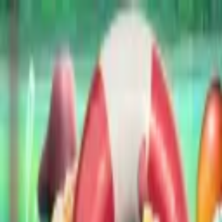
Daftar
Masuk
casino
Cari Permainan
tombstone rip
fury of anubis
world cup 2026
spire+
clash of clans super rich
crash game
for you
slot
live casino
4
arcade
fishing
2603
635
104
21
Provider :
Queen Maker
Filter :
TERKENAL
Cleopatra's Treasure
Queen Maker
Horus Glory
Queen Maker